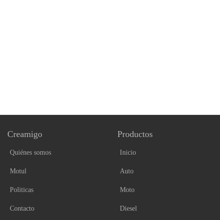
Creamigo
Productos
Quiénes somos
Inicio
Motul
Auto
Politicas
Moto
Contacto
Diesel